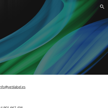
ion
info@vetilabel.es
34 901 667 436